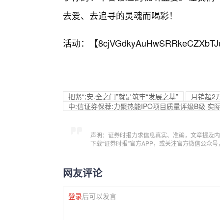
去爱、去追寻的灵魂而喝彩！
活动：【
8cjVGdkyAuHwSRRkeCZXbTJ
把紧“;安.全之门”就是筑牢“发展之基”
月销超2
中:信证券保荐:力聚热能IPO项目质量评级B级 
声明：证券时报力求信息真实、准确，文章提及内
下载“证券时报”官方APP，或关注官方微信公众
网友评论
登录
后可以发言