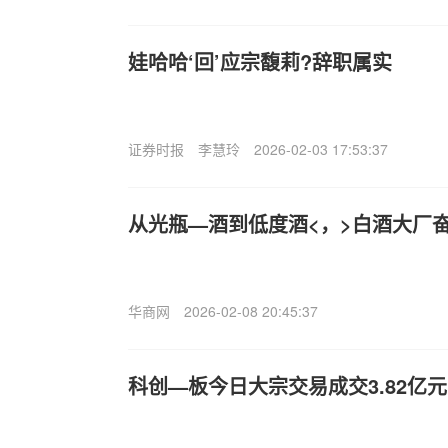
娃哈哈‘回’应宗馥莉?辞职属实
证券时报
李慧玲
2026-02-03 17:53:37
从光瓶—酒到低度酒<，>白酒大厂奋
华商网
2026-02-08 20:45:37
科创—板今日大宗交易成交3.82亿元