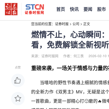
首页
快讯
要闻
股市
您当前的位置：
证券时报
>
公司
>
正文
燃情不止，心动瞬间：
看，免费解锁全新视听
来源：证券时报网
作者：何三畏
2026-02-10 
重磅来袭，一场关于情感与力量的
点赞
当嘻哈的野性节奏遇上细腻的情感叙
的全新力作《双男主》MV，无疑是这
一首歌曲，更是一部精心打🙂磨的🔥